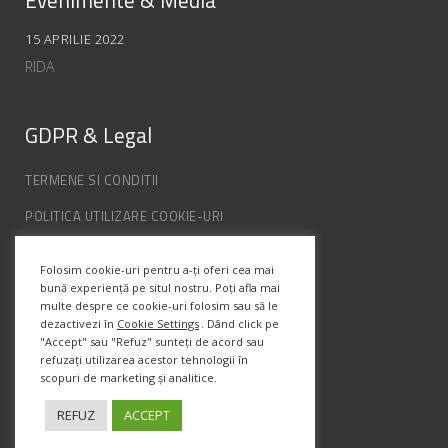
Evenimente & Media
15 APRILIE 2022
RIDA
GDPR & Legal
TERMENE SI CONDITII
POLITICA UTILIZARE COOKIE-URI
POLITICA DE CONFIDENȚIALITATE
Folosim cookie-uri pentru a-ți oferi cea mai
ANPC
bună experiență pe situl nostru. Poți afla mai
multe despre ce cookie-uri folosim sau să le
dezactivezi în
Cookie Settings
. Dând click pe
Info Contact
"Accept" sau "Refuz" sunteți de acord sau
refuzați utilizarea acestor tehnologii în
scopuri de marketing și analitice.
Str. Semenic, Nr.1, Ap.5, Timisoara.
Telefon:
(+4) 0747 066 701
REFUZ
ACCEPT
Email:
office@prismadesign.ro