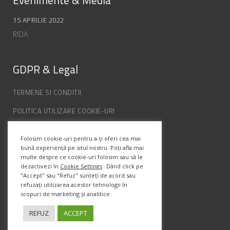
Evenimente & Media
15 APRILIE 2022
RIDA
GDPR & Legal
TERMENE SI CONDITII
POLITICA UTILIZARE COOKIE-URI
POLITICA DE CONFIDENȚIALITATE
Folosim cookie-uri pentru a-ți oferi cea mai
ANPC
bună experiență pe situl nostru. Poți afla mai
multe despre ce cookie-uri folosim sau să le
dezactivezi în
Cookie Settings
. Dând click pe
Info Contact
"Accept" sau "Refuz" sunteți de acord sau
refuzați utilizarea acestor tehnologii în
scopuri de marketing și analitice.
Str. Semenic, Nr.1, Ap.5, Timisoara.
Telefon:
(+4) 0747 066 701
REFUZ
ACCEPT
Email:
office@prismadesign.ro