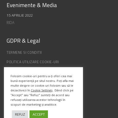
Evenimente & Media
15 APRILIE 2022
RIDA
GDPR & Legal
TERMENE SI CONDITII
POLITICA UTILIZARE COOKIE-URI
POLITICA DE CONFIDENȚIALITATE
Folosim cookie-uri pentru a-ți oferi cea mai
ANPC
bună experiență pe situl nostru. Poți afla mai
multe despre ce cookie-uri folosim sau să le
dezactivezi în
Cookie Settings
. Dând click pe
Info Contact
"Accept" sau "Refuz" sunteți de acord sau
refuzați utilizarea acestor tehnologii în
scopuri de marketing și analitice.
Str. Semenic, Nr.1, Ap.5, Timisoara.
Telefon:
(+4) 0747 066 701
REFUZ
ACCEPT