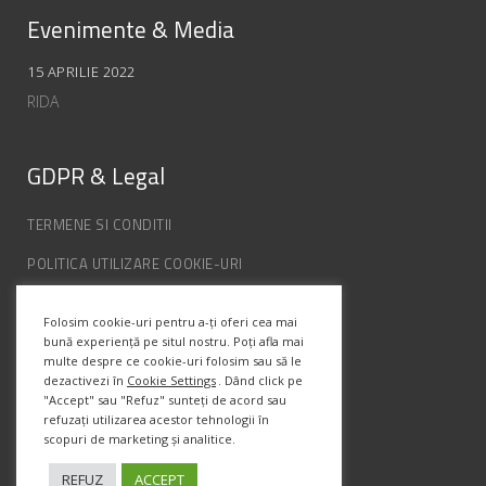
Evenimente & Media
15 APRILIE 2022
RIDA
GDPR & Legal
TERMENE SI CONDITII
POLITICA UTILIZARE COOKIE-URI
POLITICA DE CONFIDENȚIALITATE
Folosim cookie-uri pentru a-ți oferi cea mai
ANPC
bună experiență pe situl nostru. Poți afla mai
multe despre ce cookie-uri folosim sau să le
dezactivezi în
Cookie Settings
. Dând click pe
Info Contact
"Accept" sau "Refuz" sunteți de acord sau
refuzați utilizarea acestor tehnologii în
scopuri de marketing și analitice.
Str. Semenic, Nr.1, Ap.5, Timisoara.
Telefon:
(+4) 0747 066 701
REFUZ
ACCEPT