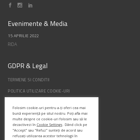
Evenimente & Media
15 APRILIE 2022
RIDA
GDPR & Legal
TERMENE SI CONDITII
POLITICA UTILIZARE COOKIE-URI
POLITICA DE CONFIDENȚIALITATE
Folosim cookie-uri pentru a-ți oferi cea mai
ANPC
bună experiență pe situl nostru. Poți afla mai
multe despre ce cookie-uri folosim sau să le
dezactivezi în
Cookie Settings
. Dând click pe
Info Contact
"Accept" sau "Refuz" sunteți de acord sau
refuzați utilizarea acestor tehnologii în