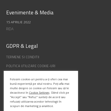
Evenimente & Media
15 APRILIE 2022
RIDA
GDPR & Legal
TERMENE SI CONDITII
POLITICA UTILIZARE COOKIE-URI
POLITICA DE CONFIDENȚIALITATE
Folosim cookie-uri pentru a-ți oferi cea mai
ANPC
bună experiență pe situl nostru. Poți afla mai
multe despre ce cookie-uri folosim sau să le
dezactivezi în
Cookie Settings
. Dând click pe
Info Contact
"Accept" sau "Refuz" sunteți de acord sau
refuzați utilizarea acestor tehnologii în
scopuri de marketing și analitice.
Str. Semenic, Nr.1, Ap.5, Timisoara.