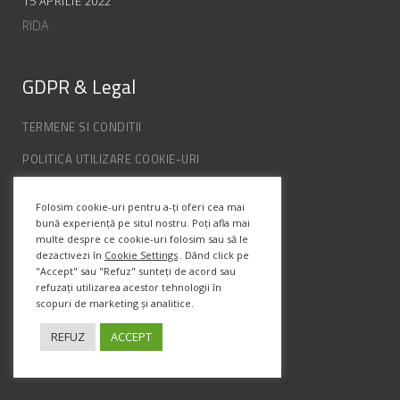
15 APRILIE 2022
RIDA
GDPR & Legal
TERMENE SI CONDITII
POLITICA UTILIZARE COOKIE-URI
POLITICA DE CONFIDENȚIALITATE
Folosim cookie-uri pentru a-ți oferi cea mai
ANPC
bună experiență pe situl nostru. Poți afla mai
multe despre ce cookie-uri folosim sau să le
dezactivezi în
Cookie Settings
. Dând click pe
Info Contact
"Accept" sau "Refuz" sunteți de acord sau
refuzați utilizarea acestor tehnologii în
scopuri de marketing și analitice.
Str. Semenic, Nr.1, Ap.5, Timisoara.
Telefon:
(+4) 0747 066 701
REFUZ
ACCEPT
Email:
office@prismadesign.ro