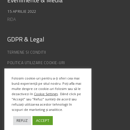
Evenimente & Media
15 APRILIE 2022
RIDA
GDPR & Legal
TERMENE SI CONDITII
POLITICA UTILIZARE COOKIE-URI
POLITICA DE CONFIDENȚIALITATE
Folosim cookie-uri pentru a-ți oferi cea mai
ANPC
bună experiență pe situl nostru. Poți afla mai
multe despre ce cookie-uri folosim sau să le
dezactivezi în
Cookie Settings
. Dând click pe
Info Contact
"Accept" sau "Refuz" sunteți de acord sau
refuzați utilizarea acestor tehnologii în
scopuri de marketing și analitice.
Str. Semenic, Nr.1, Ap.5, Timisoara.
Telefon:
(+4) 0747 066 701
REFUZ
ACCEPT
Email:
office@prismadesign.ro