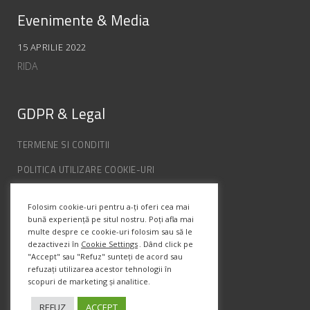
Evenimente & Media
15 APRILIE 2022
RIDA
GDPR & Legal
TERMENE SI CONDITII
POLITICA UTILIZARE COOKIE-URI
POLITICA DE CONFIDENȚIALITATE
Folosim cookie-uri pentru a-ți oferi cea mai
ANPC
bună experiență pe situl nostru. Poți afla mai
multe despre ce cookie-uri folosim sau să le
dezactivezi în
Cookie Settings
. Dând click pe
"Accept" sau "Refuz" sunteți de acord sau
Info Contact
refuzați utilizarea acestor tehnologii în
scopuri de marketing și analitice.
Str. Semenic, Nr.1, Ap.5, Timisoara.
Telefon:
(+4) 0747 066 701
REFUZ
ACCEPT