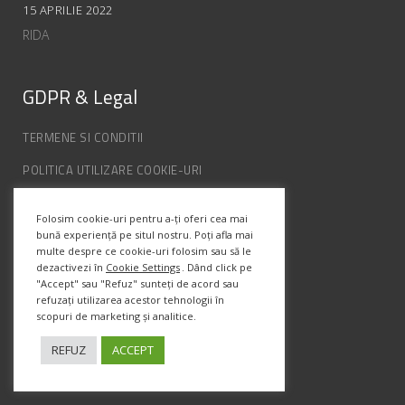
15 APRILIE 2022
RIDA
GDPR & Legal
TERMENE SI CONDITII
POLITICA UTILIZARE COOKIE-URI
POLITICA DE CONFIDENȚIALITATE
Folosim cookie-uri pentru a-ți oferi cea mai
ANPC
bună experiență pe situl nostru. Poți afla mai
multe despre ce cookie-uri folosim sau să le
dezactivezi în
Cookie Settings
. Dând click pe
Info Contact
"Accept" sau "Refuz" sunteți de acord sau
refuzați utilizarea acestor tehnologii în
scopuri de marketing și analitice.
Str. Semenic, Nr.1, Ap.5, Timisoara.
Telefon:
(+4) 0747 066 701
REFUZ
ACCEPT
Email:
office@prismadesign.ro