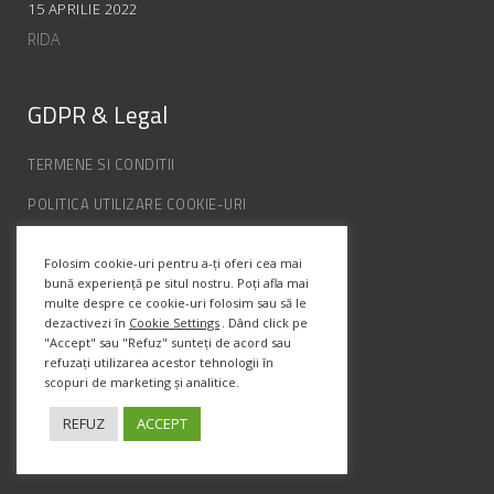
15 APRILIE 2022
RIDA
GDPR & Legal
TERMENE SI CONDITII
POLITICA UTILIZARE COOKIE-URI
POLITICA DE CONFIDENȚIALITATE
Folosim cookie-uri pentru a-ți oferi cea mai
ANPC
bună experiență pe situl nostru. Poți afla mai
multe despre ce cookie-uri folosim sau să le
dezactivezi în
Cookie Settings
. Dând click pe
Info Contact
"Accept" sau "Refuz" sunteți de acord sau
refuzați utilizarea acestor tehnologii în
scopuri de marketing și analitice.
Str. Semenic, Nr.1, Ap.5, Timisoara.
Telefon:
(+4) 0747 066 701
REFUZ
ACCEPT
Email:
office@prismadesign.ro