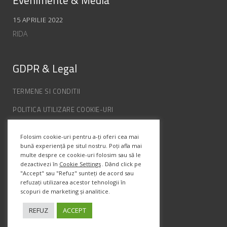
Evenimente & Media
15 APRILIE 2022
RIDA
GDPR & Legal
TERMENE SI CONDITII
POLITICA UTILIZARE COOKIE-URI
POLITICA DE CONFIDENȚIALITATE
Folosim cookie-uri pentru a-ți oferi cea mai
ANPC
bună experiență pe situl nostru. Poți afla mai
multe despre ce cookie-uri folosim sau să le
dezactivezi în
Cookie Settings
. Dând click pe
Info Contact
"Accept" sau "Refuz" sunteți de acord sau
refuzați utilizarea acestor tehnologii în
scopuri de marketing și analitice.
Str. Semenic, Nr.1, Ap.5, Timisoara.
Telefon:
(+4) 0747 066 701
REFUZ
ACCEPT
Email:
office@prismadesign.ro