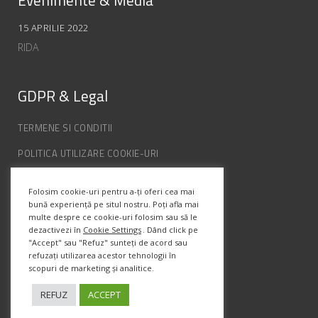
Evenimente & Media
15 APRILIE 2022
RIDA
GDPR & Legal
TERMENE SI CONDITII
POLITICA UTILIZARE COOKIE-URI
POLITICA DE CONFIDENȚIALITATE
Folosim cookie-uri pentru a-ți oferi cea mai
ANPC
bună experiență pe situl nostru. Poți afla mai
multe despre ce cookie-uri folosim sau să le
dezactivezi în
Cookie Settings
. Dând click pe
Info Contact
"Accept" sau "Refuz" sunteți de acord sau
refuzați utilizarea acestor tehnologii în
scopuri de marketing și analitice.
Str. Semenic, Nr.1, Ap.5, Timisoara.
Telefon:
(+4) 0747 066 701
REFUZ
ACCEPT
Email:
office@prismadesign.ro