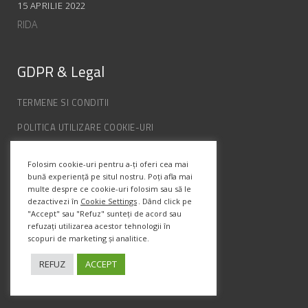
15 APRILIE 2022
RIDA
GDPR & Legal
TERMENE SI CONDITII
POLITICA UTILIZARE COOKIE-URI
POLITICA DE CONFIDENȚIALITATE
Folosim cookie-uri pentru a-ți oferi cea mai
ANPC
bună experiență pe situl nostru. Poți afla mai
multe despre ce cookie-uri folosim sau să le
dezactivezi în
Cookie Settings
. Dând click pe
Info Contact
"Accept" sau "Refuz" sunteți de acord sau
refuzați utilizarea acestor tehnologii în
scopuri de marketing și analitice.
Str. Semenic, Nr.1, Ap.5, Timisoara.
Telefon:
(+4) 0747 066 701
REFUZ
ACCEPT
Email:
office@prismadesign.ro