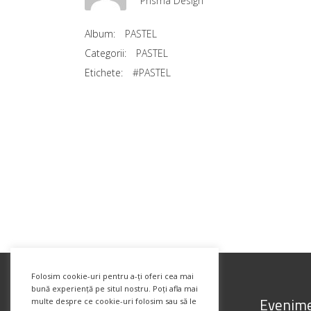
Prisma Design
Album:
PASTEL
Categorii:
PASTEL
Etichete:
#PASTEL
Folosim cookie-uri pentru a-ți oferi cea mai
bună experiență pe situl nostru. Poți afla mai
Evenime
multe despre ce cookie-uri folosim sau să le