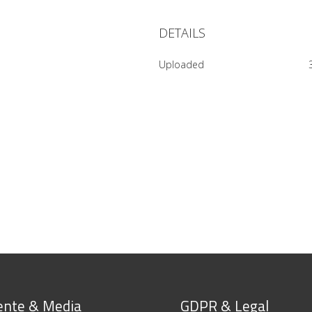
DETAILS
Uploaded
nte & Media
GDPR & Legal