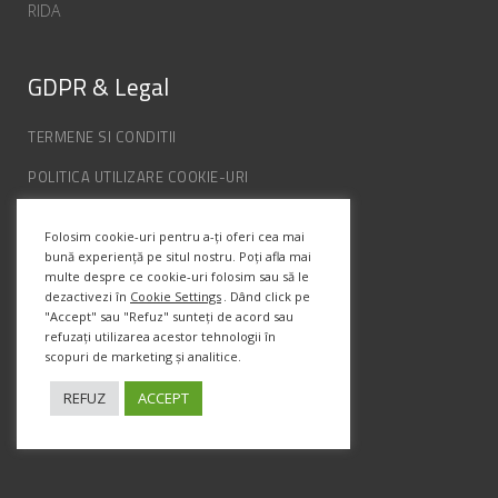
RIDA
GDPR & Legal
TERMENE SI CONDITII
POLITICA UTILIZARE COOKIE-URI
POLITICA DE CONFIDENȚIALITATE
Folosim cookie-uri pentru a-ți oferi cea mai
ANPC
bună experiență pe situl nostru. Poți afla mai
multe despre ce cookie-uri folosim sau să le
dezactivezi în
Cookie Settings
. Dând click pe
"Accept" sau "Refuz" sunteți de acord sau
Info Contact
refuzați utilizarea acestor tehnologii în
scopuri de marketing și analitice.
Str. Semenic, Nr.1, Ap.5, Timisoara.
Telefon:
(+4) 0747 066 701
REFUZ
ACCEPT
Email:
office@prismadesign.ro