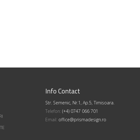
Info Contact
Str. Semenic, Nr.1, Ap.5, Timisoara.
Telefon:
(+4) 0747 066 701
RI
Email:
office@prismadesign.ro
ATE