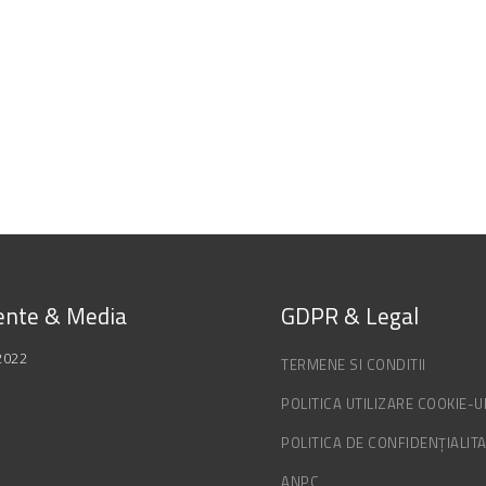
nte & Media
GDPR & Legal
2022
TERMENE SI CONDITII
POLITICA UTILIZARE COOKIE-U
POLITICA DE CONFIDENȚIALIT
ANPC