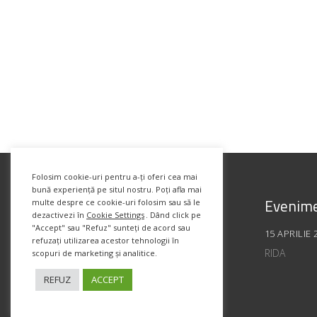
Folosim cookie-uri pentru a-ți oferi cea mai
bună experiență pe situl nostru. Poți afla mai
Evenime
multe despre ce cookie-uri folosim sau să le
dezactivezi în
Cookie Settings
. Dând click pe
"Accept" sau "Refuz" sunteți de acord sau
15 APRILIE 
refuzați utilizarea acestor tehnologii în
RIDA
scopuri de marketing și analitice.
REFUZ
ACCEPT