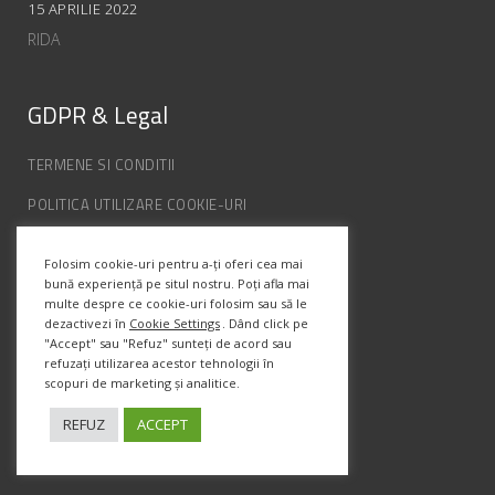
15 APRILIE 2022
RIDA
GDPR & Legal
TERMENE SI CONDITII
POLITICA UTILIZARE COOKIE-URI
POLITICA DE CONFIDENȚIALITATE
Folosim cookie-uri pentru a-ți oferi cea mai
ANPC
bună experiență pe situl nostru. Poți afla mai
multe despre ce cookie-uri folosim sau să le
dezactivezi în
Cookie Settings
. Dând click pe
Info Contact
"Accept" sau "Refuz" sunteți de acord sau
refuzați utilizarea acestor tehnologii în
scopuri de marketing și analitice.
Str. Semenic, Nr.1, Ap.5, Timisoara.
Telefon:
(+4) 0747 066 701
REFUZ
ACCEPT
Email:
office@prismadesign.ro