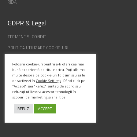
RIDA
GDPR & Legal
TERMENE SI CONDITII
POLITICA UTILIZARE COOKIE-URI
POLITICA DE CONFIDENȚIALITATE
Folosim cookie-uri pentru a-ți oferi cea mai
ANPC
bună experiență pe situl nostru. Poți afla mai
multe despre ce cookie-uri folosim sau să le
dezactivezi în
Cookie Settings
. Dând click pe
Info Contact
"Accept" sau "Refuz" sunteți de acord sau
refuzați utilizarea acestor tehnologii în
scopuri de marketing și analitice.
Str. Semenic, Nr.1, Ap.5, Timisoara.
Telefon:
(+4) 0747 066 701
REFUZ
ACCEPT
Email:
office@prismadesign.ro