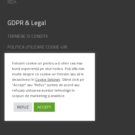
RIDA
GDPR & Legal
TERMENE SI CONDITII
POLITICA UTILIZARE COOKIE-URI
POLITICA DE CONFIDENȚIALITATE
Folosim cookie-uri pentru a-ți oferi cea mai
ANPC
bună experiență pe situl nostru. Poți afla mai
multe despre ce cookie-uri folosim sau să le
dezactivezi în
Cookie Settings
. Dând click pe
Info Contact
"Accept" sau "Refuz" sunteți de acord sau
refuzați utilizarea acestor tehnologii în
scopuri de marketing și analitice.
Str. Semenic, Nr.1, Ap.5, Timisoara.
Telefon:
(+4) 0747 066 701
REFUZ
ACCEPT
Email:
office@prismadesign.ro