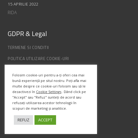
15 APRILIE 2022
RIDA
GDPR & Legal
TERMENE SI CONDITII
POLITICA UTILIZARE COOKIE-URI
POLITICA DE CONFIDENȚIALITATE
Folosim cookie-uri pentru a-ți oferi cea mai
ANPC
bună experiență pe situl nostru. Poți afla mai
multe despre ce cookie-uri folosim sau să le
dezactivezi în
Cookie Settings
. Dând click pe
"Accept" sau "Refuz" sunteți de acord sau
Info Contact
refuzați utilizarea acestor tehnologii în
scopuri de marketing și analitice.
Str. Semenic, Nr.1, Ap.5, Timisoara.
Telefon:
(+4) 0747 066 701
REFUZ
ACCEPT
Email:
office@prismadesign.ro