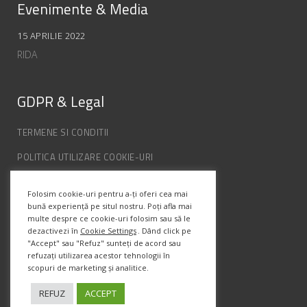
Evenimente & Media
15 APRILIE 2022
RIDA
GDPR & Legal
TERMENE SI CONDITII
POLITICA UTILIZARE COOKIE-URI
POLITICA DE CONFIDENȚIALITATE
Folosim cookie-uri pentru a-ți oferi cea mai
ANPC
bună experiență pe situl nostru. Poți afla mai
multe despre ce cookie-uri folosim sau să le
dezactivezi în
Cookie Settings
. Dând click pe
Info Contact
"Accept" sau "Refuz" sunteți de acord sau
refuzați utilizarea acestor tehnologii în
scopuri de marketing și analitice.
Str. Semenic, Nr.1, Ap.5, Timisoara.
Telefon:
(+4) 0747 066 701
REFUZ
ACCEPT