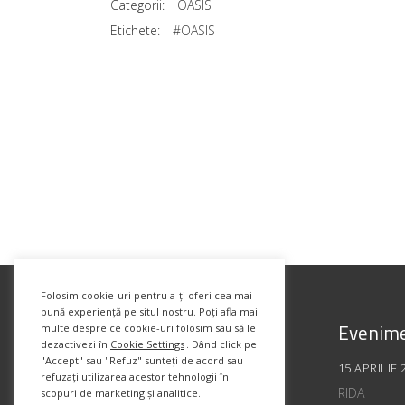
Categorii:
OASIS
Etichete:
#OASIS
Folosim cookie-uri pentru a-ți oferi cea mai
bună experiență pe situl nostru. Poți afla mai
Evenime
multe despre ce cookie-uri folosim sau să le
dezactivezi în
Cookie Settings
. Dând click pe
"Accept" sau "Refuz" sunteți de acord sau
15 APRILIE 
refuzați utilizarea acestor tehnologii în
RIDA
scopuri de marketing și analitice.