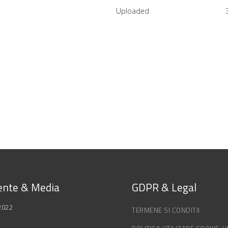
Uploaded
nte & Media
GDPR & Legal
2022
TERMENE SI CONDITII