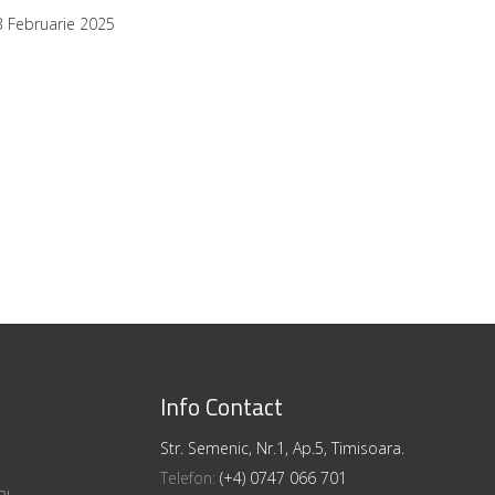
3 Februarie 2025
Info Contact
Str. Semenic, Nr.1, Ap.5, Timisoara.
Telefon:
(+4) 0747 066 701