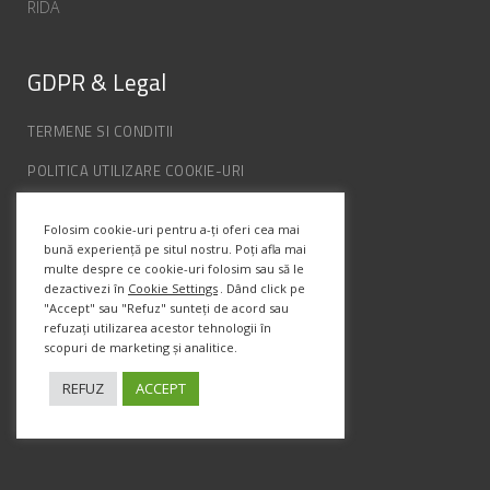
RIDA
GDPR & Legal
TERMENE SI CONDITII
POLITICA UTILIZARE COOKIE-URI
POLITICA DE CONFIDENȚIALITATE
Folosim cookie-uri pentru a-ți oferi cea mai
ANPC
bună experiență pe situl nostru. Poți afla mai
multe despre ce cookie-uri folosim sau să le
dezactivezi în
Cookie Settings
. Dând click pe
"Accept" sau "Refuz" sunteți de acord sau
Info Contact
refuzați utilizarea acestor tehnologii în
scopuri de marketing și analitice.
Str. Semenic, Nr.1, Ap.5, Timisoara.
Telefon:
(+4) 0747 066 701
REFUZ
ACCEPT
Email:
office@prismadesign.ro