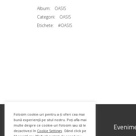
Album:
OASIS
Categorii:
OASIS
Etichete:
#OASIS
Folosim cookie-uri pentru a-ți oferi cea mai
bună experiență pe situl nostru. Poți afla mai
Evenime
multe despre ce cookie-uri folosim sau să le
dezactivezi în
Cookie Settings
. Dând click pe