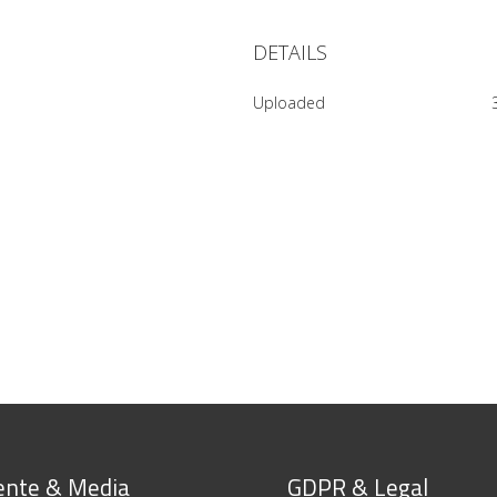
DETAILS
Uploaded
nte & Media
GDPR & Legal