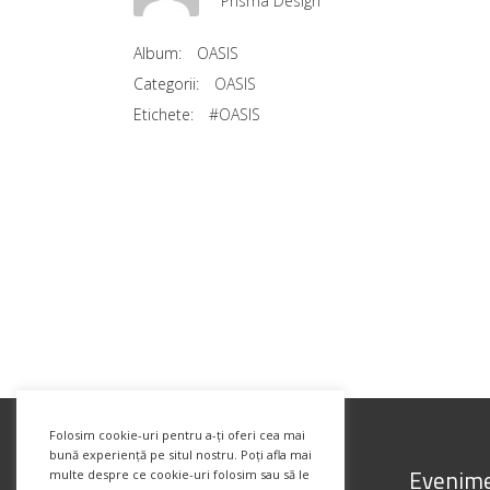
Prisma Design
Album:
OASIS
Categorii:
OASIS
Etichete:
#OASIS
Folosim cookie-uri pentru a-ți oferi cea mai
bună experiență pe situl nostru. Poți afla mai
Evenime
multe despre ce cookie-uri folosim sau să le