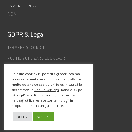
15 APRILIE 2022
RIDA
GDPR & Legal
TERMENE SI CONDITII
POLITICA UTILIZARE COOKIE-URI
POLITICA DE CONFIDENȚIALITATE
Folosim cookie-uri pentru a-ți oferi cea mai
ANPC
bună experiență pe situl nostru. Poți afla mai
multe despre ce cookie-uri folosim sau să le
dezactivezi în
Cookie Settings
. Dând click pe
Info Contact
"Accept" sau "Refuz" sunteți de acord sau
refuzați utilizarea acestor tehnologii în
scopuri de marketing și analitice.
Str. Semenic, Nr.1, Ap.5, Timisoara.
Telefon:
(+4) 0747 066 701
REFUZ
ACCEPT
Email:
office@prismadesign.ro