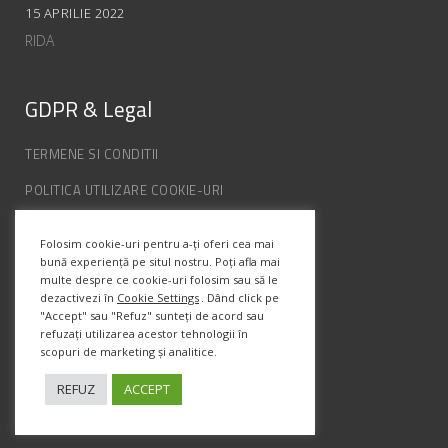
15 APRILIE 2022
RIDA
GDPR & Legal
TERMENE SI CONDITII
POLITICA UTILIZARE COOKIE-URI
POLITICA DE CONFIDENȚIALITATE
Folosim cookie-uri pentru a-ți oferi cea mai
ANPC
bună experiență pe situl nostru. Poți afla mai
multe despre ce cookie-uri folosim sau să le
dezactivezi în
Cookie Settings
. Dând click pe
Info Contact
"Accept" sau "Refuz" sunteți de acord sau
refuzați utilizarea acestor tehnologii în
scopuri de marketing și analitice.
Str. Semenic, Nr.1, Ap.5, Timisoara.
Telefon:
(+4) 0747 066 701
REFUZ
ACCEPT
Email:
office@prismadesign.ro