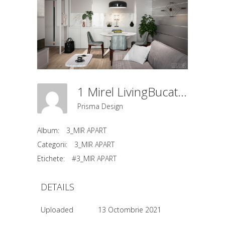
1 Mirel LivingBucatarieDining (1)
Prisma Design
Album:
3_MIR APART
Categorii:
3_MIR APART
Etichete:
#3_MIR APART
DETAILS
Uploaded
13 Octombrie 2021