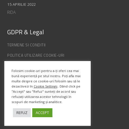
15 APRILIE 2022
RIDA
GDPR & Legal
TERMENE SI CONDITII
POLITICA UTILIZARE COOKIE-URI
POLITICA DE CONFIDENȚIALITATE
Folosim cookie-uri pentru a-ți oferi cea mai
ANPC
bună experiență pe situl nostru. Poți afla mai
multe despre ce cookie-uri folosim sau să le
dezactivezi în
Cookie Settings
. Dând click pe
Info Contact
"Accept" sau "Refuz" sunteți de acord sau
refuzați utilizarea acestor tehnologii în
scopuri de marketing și analitice.
Str. Semenic, Nr.1, Ap.5, Timisoara.
Telefon:
(+4) 0747 066 701
REFUZ
ACCEPT
Email:
office@prismadesign.ro