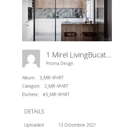
1 Mirel LivingBucatarieDining (0)
Prisma Design
Album:
3_MIR APART
Categorii:
3_MIR APART
Etichete:
#3_MIR APART
DETAILS
Uploaded
13 Octombrie 2021