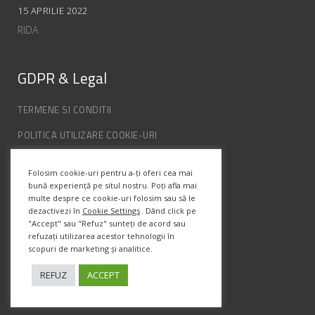
15 APRILIE 2022
RIDA
GDPR & Legal
TERMENE SI CONDITII
POLITICA UTILIZARE COOKIE-URI
POLITICA DE CONFIDENȚIALITATE
Folosim cookie-uri pentru a-ți oferi cea mai
ANPC
bună experiență pe situl nostru. Poți afla mai
multe despre ce cookie-uri folosim sau să le
dezactivezi în
Cookie Settings
. Dând click pe
Info Contact
"Accept" sau "Refuz" sunteți de acord sau
refuzați utilizarea acestor tehnologii în
scopuri de marketing și analitice.
Str. Semenic, Nr.1, Ap.5, Timisoara.
Telefon:
(+4) 0747 066 701
REFUZ
ACCEPT
Email:
office@prismadesign.ro