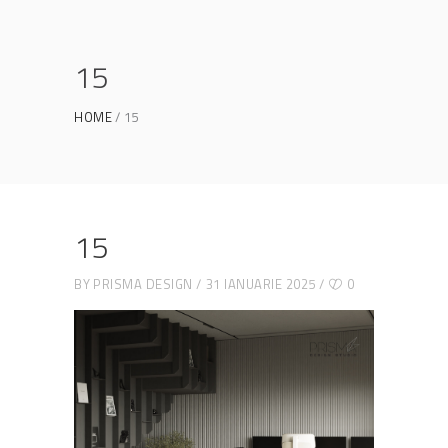
15
HOME
15
15
BY
PRISMA DESIGN
31 IANUARIE 2025
0