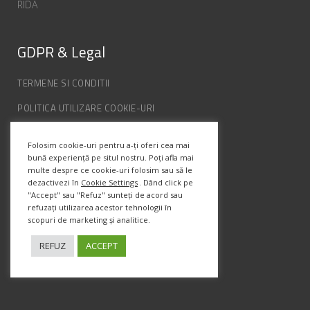
RIDA
GDPR & Legal
TERMENE SI CONDITII
POLITICA UTILIZARE COOKIE-URI
POLITICA DE CONFIDENȚIALITATE
Folosim cookie-uri pentru a-ți oferi cea mai
ANPC
bună experiență pe situl nostru. Poți afla mai
multe despre ce cookie-uri folosim sau să le
dezactivezi în
Cookie Settings
. Dând click pe
Info Contact
"Accept" sau "Refuz" sunteți de acord sau
refuzați utilizarea acestor tehnologii în
scopuri de marketing și analitice.
Str. Semenic, Nr.1, Ap.5, Timisoara.
Telefon:
(+4) 0747 066 701
REFUZ
ACCEPT
Email:
office@prismadesign.ro