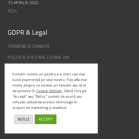
15 APRILIE 2022
RIDA
GDPR & Legal
TERMENE SI CONDITII
POLITICA UTILIZARE COOKIE-URI
POLITICA DE CONFIDENȚIALITATE
Folosim cookie-uri pentru a-ți oferi cea mai
ANPC
bună experiență pe situl nostru. Poți afla mai
multe despre ce cookie-uri folosim sau să le
dezactivezi în
Cookie Settings
. Dând click pe
Info Contact
"Accept" sau "Refuz" sunteți de acord sau
refuzați utilizarea acestor tehnologii în
scopuri de marketing și analitice.
Str. Semenic, Nr.1, Ap.5, Timisoara.
Telefon:
(+4) 0747 066 701
REFUZ
ACCEPT
Email:
office@prismadesign.ro