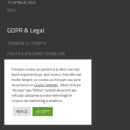
15 APRILIE 2022
RIDA
GDPR & Legal
TERMENE SI CONDITII
POLITICA UTILIZARE COOKIE-URI
POLITICA DE CONFIDENȚIALITATE
Folosim cookie-uri pentru a-ți oferi cea mai
ANPC
bună experiență pe situl nostru. Poți afla mai
multe despre ce cookie-uri folosim sau să le
dezactivezi în
Cookie Settings
. Dând click pe
Info Contact
"Accept" sau "Refuz" sunteți de acord sau
refuzați utilizarea acestor tehnologii în
scopuri de marketing și analitice.
Str. Semenic, Nr.1, Ap.5, Timisoara.
Telefon:
(+4) 0747 066 701
REFUZ
ACCEPT
Email:
office@prismadesign.ro