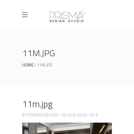
11M.JPG
HOME
11M.JPG
11m.jpg
BY
PRISMA DESIGN
10 IULIE 2018
0