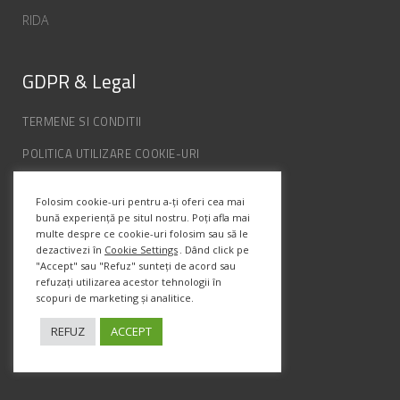
RIDA
GDPR & Legal
TERMENE SI CONDITII
POLITICA UTILIZARE COOKIE-URI
POLITICA DE CONFIDENȚIALITATE
Folosim cookie-uri pentru a-ți oferi cea mai
ANPC
bună experiență pe situl nostru. Poți afla mai
multe despre ce cookie-uri folosim sau să le
dezactivezi în
Cookie Settings
. Dând click pe
"Accept" sau "Refuz" sunteți de acord sau
Info Contact
refuzați utilizarea acestor tehnologii în
scopuri de marketing și analitice.
Str. Semenic, Nr.1, Ap.5, Timisoara.
Telefon:
(+4) 0747 066 701
REFUZ
ACCEPT
Email:
office@prismadesign.ro