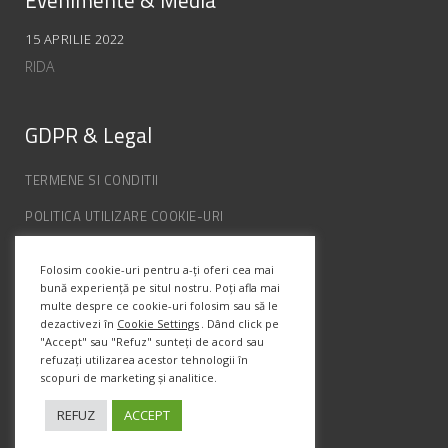
15 APRILIE 2022
RIDA
GDPR & Legal
TERMENE SI CONDITII
POLITICA UTILIZARE COOKIE-URI
POLITICA DE CONFIDENȚIALITATE
Folosim cookie-uri pentru a-ți oferi cea mai
ANPC
bună experiență pe situl nostru. Poți afla mai
multe despre ce cookie-uri folosim sau să le
dezactivezi în
Cookie Settings
. Dând click pe
Info Contact
"Accept" sau "Refuz" sunteți de acord sau
refuzați utilizarea acestor tehnologii în
scopuri de marketing și analitice.
Str. Semenic, Nr.1, Ap.5, Timisoara.
Telefon:
(+4) 0747 066 701
REFUZ
ACCEPT
Email:
office@prismadesign.ro